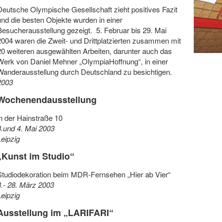
Deutsche Olympische Gesellschaft zieht positives Fazit
und die besten Objekte wurden in einer
Besucherausstellung gezeigt. 5. Februar bis 29. Mai
2004 waren die Zweit- und Drittplatzierten zusammen mit
20 weiteren ausgewählten Arbeiten, darunter auch das
Werk von Daniel Mehner „OlympiaHoffnung“, in einer
Wanderausstellung durch Deutschland zu besichtigen.
2003
Wochenendausstellung
in der Hainstraße 10
3.und 4. Mai 2003
Leipzig
„Kunst im Studio“
Studiodekoration beim MDR-Fernsehen „Hier ab Vier“
3.- 28. März 2003
Leipzig
Ausstellung im „LARIFARI“