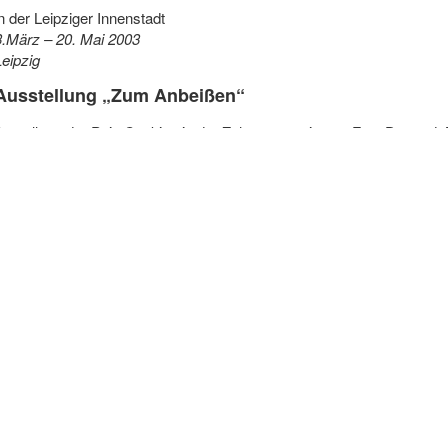
in der Leipziger Innenstadt
3.März – 20. Mai 2003
Leipzig
Ausstellung „Zum Anbeißen“
Austellung der PaintCookies in der Zahnarztpraxis von Frau Dr. med
3.Juni – 23. August 2002
Leipzig
Gemeinschaftsausstellung „Kupferblau 2002″
im BAUWENS HAUS Burgplatz 2 in Leipzig.
3.- 26. Mai 2002
Ausstellung bei „abc-LEIPZIG“
Theaterpassage- – Ritterstrasse 4 unter den Glockenmännern zwische
3.Oktober 2001 – 30. Januar 2002
Ausstellungsplatz im „Café Kleinod“
in Leipzig, Käthe-Kollwitz-Straße 71.